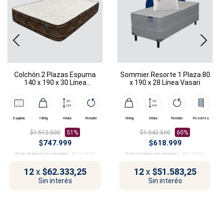
Colchón 2 Plazas Espuma
Sommier Resorte 1 Plaza 80
140 x 190 x 30 Línea
x 190 x 28 Línea Vasari
Donatello
Espuma
130kg
Altura
Rotable
100kg
Altura
Rotable
Resortes
$1.512.500
51%
$1.542.500
60%
$747.999
$618.999
Precio sin impuestos nacionales:
$618.180,99
Precio sin impuestos nacionales:
$511.569,42
12
x
$62.333,25
12
x
$51.583,25
Sin interés
Sin interés