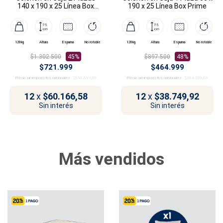
140 x 190 x 25 Línea Box
190 x 25 Línea Box Prime
Prime
120kg
Altura
Espuma
No rotable
120kg
Altura
Espuma
No rotable
$1.302.500
45%
$897.500
48%
$721.999
$464.999
Precio sin impuestos nacionales:
$596.693,39
Precio sin impuestos nacionales:
$384.296,69
12
x
$60.166,58
12
x
$38.749,92
Sin interés
Sin interés
Más vendidos