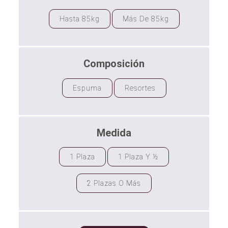
Hasta 85kg
Más De 85kg
Composición
Espuma
Resortes
Medida
1 Plaza
1 Plaza Y ½
2 Plazas O Más