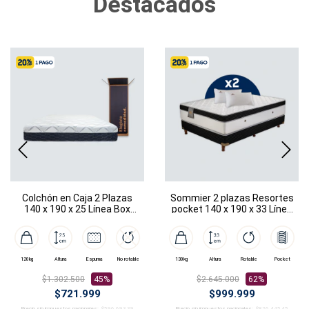
Destacados
Colchón en Caja 2 Plazas
Sommier 2 plazas Resortes
140 x 190 x 25 Línea Box
pocket 140 x 190 x 33 Línea
Prime
Dubái
120kg
Altura
Espuma
No rotable
130kg
Altura
Rotable
Pocket
$1.302.500
45%
$2.645.000
62%
$721.999
$999.999
Precio sin impuestos nacionales:
$596.693,39
Precio sin impuestos nacionales:
$826.445,45